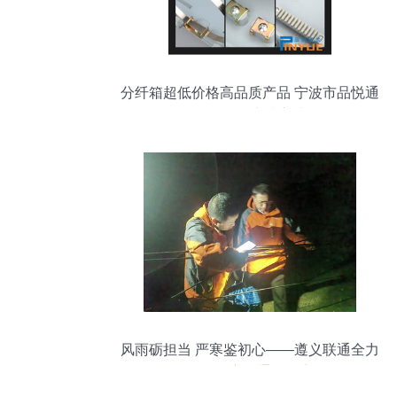
分纤箱超低价格高品质产品 宁波市品悦通
信设备的卓越之选
风雨砺担当 严寒鉴初心——遵义联通全力
抢修抗灾保通信纪实